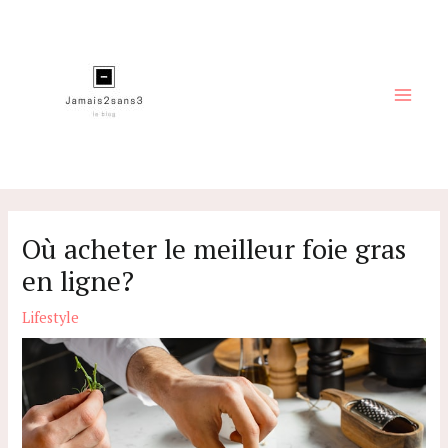
Aller
au
contenu
Main
Men
Où acheter le meilleur foie gras
en ligne?
Lifestyle